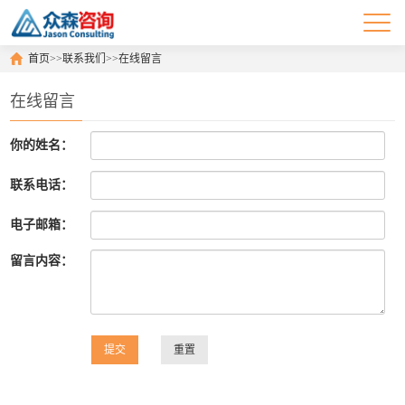
首页
>>
联系我们
>>
在线留言
在线留言
你的姓名：
联系电话：
电子邮箱：
留言内容：